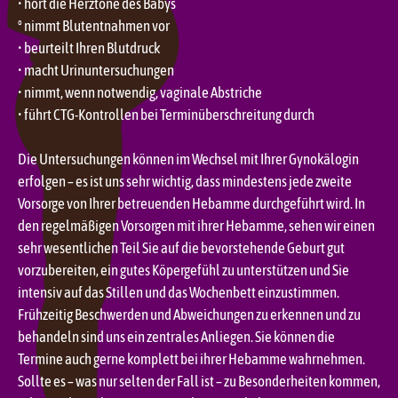
• hört die Herztöne des Babys
° nimmt Blutentnahmen vor
• beurteilt Ihren Blutdruck
• macht Urinuntersuchungen
• nimmt, wenn notwendig, vaginale Abstriche
• führt CTG-Kontrollen bei Terminüberschreitung durch
Die Untersuchungen können im Wechsel mit Ihrer Gynokälogin
erfolgen – es ist uns sehr wichtig, dass mindestens jede zweite
Vorsorge von Ihrer betreuenden Hebamme durchgeführt wird. In
den regelmäßigen Vorsorgen mit ihrer Hebamme, sehen wir einen
sehr wesentlichen Teil Sie auf die bevorstehende Geburt gut
vorzubereiten, ein gutes Köpergefühl zu unterstützen und Sie
intensiv auf das Stillen und das Wochenbett einzustimmen.
Frühzeitig Beschwerden und Abweichungen zu erkennen und zu
behandeln sind uns ein zentrales Anliegen. Sie können die
Termine auch gerne komplett bei ihrer Hebamme wahrnehmen.
Sollte es – was nur selten der Fall ist – zu Besonderheiten kommen,