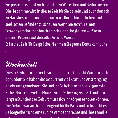
Sie passend ist und wir folgen Ihren Wünschen und Bedürfnissen.
Die Hebamme wird in dieser Zeit für Sie da sein und auch danach
zu Hausbesuchen kommen, um nachIhrem körperlichen und
seelischen Befinden zu schauen. Wenn Sie sich für einen
Schwangerschaftsabbruch entscheiden, begleiten wir Sie in
diesem Prozess auf dieselbe Art und Weise.
Es ist viel Zeit für Gespräche. Nehmen Sie gerne Kontakt mit uns
auf.
Wochenbett
Dieser Zeitraum erstreckt sich über die ersten acht Wochen nach
der Geburt.Sie haben die Geburt mit viel Kraft und Anstrengung
erlebt und gemeistert. Sie und Ihr Baby brauchen jetzt ganz viel
Ruhe. Nach den vielen Monaten der Schwangerschaft und den
langen Stunden der Geburt muss sich Ihr Körper erholen können.
Die Geburt war auch anstrengend für Ihr Baby und so braucht es
Geborgenheit und eine ruhige Atmosphäre. Sie und Ihre Familie