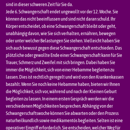
sind in dieser schweren Zeit für Sie da.
Jede 6. Schwangerschaft endet ungewollt vor der 12. Woche. Sie
können das nicht beeinflussen und sind nicht daran schuld. Ihr
Körper entscheidet, ob eine Schwangerschaft bleibt oder geht,
unabhängig davon, wie Sie sich verhalten, ernähren, bewegen
oder unter welcher Belastungen Sie stehen. Vielleicht haben Sie
sich auch bewusst gegen diese Schwangerschaft entschieden. Das
plötzliche oder gewollte Ende einer Schwangerschaft kann für Sie
Trauer, Schmerz und Zweifel mit sich bringen. Dabei haben Sie
immer die Möglichkeit, sich von einer Hebamme begleiten zu
lassen. Dies ist rechtlich geregelt und wird von den Krankenkassen
bezahlt. Wenn Sie noch keine Hebamme haben, bieten wir Ihnen
die Möglichkeit, sich vor, während und nach der Kleinen Geburt
begleiten zu lassen. In einem ersten Gespräch werden wir die
verschiedenen Möglichkeiten besprechen. Abhängig von der
Schwangerschaftswoche können Sie abwarten oder den Prozess
naturheilkundlich sowie medikamentös begleiten. Selten ist eine
operativer Eingriff erforderlich. Sie entscheiden, welcher Weg für