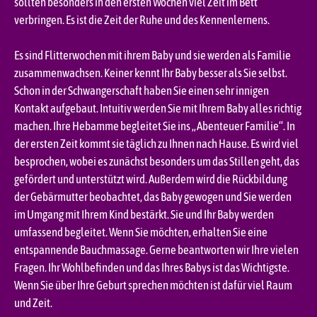
sollten besonders in den ersten Wochen viel Zeit im Bett
verbringen. Es ist die Zeit der Ruhe und des Kennenlernens.
Es sind Flitterwochen mit ihrem Baby und sie werden als Familie
zusammenwachsen. Keiner kennt Ihr Baby besser als Sie selbst.
Schon in der Schwangerschaft haben Sie einen sehr innigen
Kontakt aufgebaut. Intuitiv werden Sie mit Ihrem Baby alles richtig
machen. Ihre Hebamme begleitet Sie ins „Abenteuer Familie“. In
der ersten Zeit kommt sie täglich zu Ihnen nach Hause. Es wird viel
besprochen, wobei es zunächst besonders um das Stillen geht, das
gefördert und unterstützt wird. Außerdem wird die Rückbildung
der Gebärmutter beobachtet, das Baby gewogen und Sie werden
im Umgang mit Ihrem Kind bestärkt. Sie und Ihr Baby werden
umfassend begleitet. Wenn Sie möchten, erhalten Sie eine
entspannende Bauchmassage. Gerne beantworten wir Ihre vielen
Fragen. Ihr Wohlbefinden und das Ihres Babys ist das Wichtigste.
Wenn Sie über Ihre Geburt sprechen möchten ist dafür viel Raum
und Zeit.