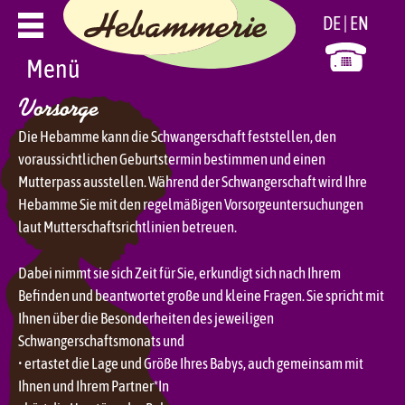
Zum
DE
EN
Inhalt
springen
Menü
Vorsorge
Die Hebamme kann die Schwangerschaft feststellen, den
voraussichtlichen Geburtstermin bestimmen und einen
Mutterpass ausstellen. Während der Schwangerschaft wird Ihre
Hebamme Sie mit den regelmäßigen Vorsorgeuntersuchungen
laut Mutterschaftsrichtlinien betreuen.
Dabei nimmt sie sich Zeit für Sie, erkundigt sich nach Ihrem
Befinden und beantwortet große und kleine Fragen. Sie spricht mit
Ihnen über die Besonderheiten des jeweiligen
Schwangerschaftsmonats und
• ertastet die Lage und Größe Ihres Babys, auch gemeinsam mit
Ihnen und Ihrem Partner*In