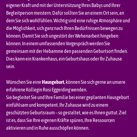
eigener Kraft und mit der Unterstützung Ihres Babys und Ihrer
Begleitperson meistern. Dafür sollten Sie an einem Ort sein, an
dem Sie sich wohlfühlen. Wichtig sind eine ruhige Atmosphäre und
die Möglichkeit, sich ganz nach Ihren Bedürfnissen bewegen zu
können. Damit Sie sich ungestört der Wehenarbeit hingeben
können. In einem umfassenden Vorgespräch werden Sie
gemeinsam mit der Hebamme den passenden Geburtsort finden.
Dies kann ein Krankenhaus, ein Geburtshaus oder Ihr Zuhause
sein.
Wünschen Sie eine
Hausgeburt
, können Sie sich gerne an unsere
erfahrene Kollegin Rosi Eggerding wenden.
Sie begleitet Sie und Ihre Familie bei einer geplanten Hausgeburt
einfühlsam und kompetent. Ihr Zuhause wird zu einem
geschützten Geburtsraum – so gestaltet, wie es Ihnen guttut. Ziel
ist es, dass Sie Ihre eigenen Kräfte spüren, Ihre Ressourcen
aktivieren und in Ruhe ausschöpfen können.