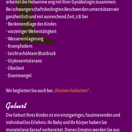
arbeitet die Hebamme eng mit Ihrer Gynäkologin zusammen.
Bei schwangerschaftsbedingten Beschwerden unterstützen wir
ganzheitlich und mit ausreichend Zeit, z.B. bei
• Beckenendlage des Kindes
• vorzeitiger Wehentätigkeit
• Wassereinlagerung
• Krampfadern
• leicht erhöhtem Blutdruck
• Glykoseintoleranz
• Übelkeit
• Eisenmangel
Wir begleiten Sie auch bei
„Kleinen Geburten“
.
Geburt
Die Geburt Ihres Kindes ist ein einzigartiges, faszinierendes und
individuelles Erlebnis. Ihr Baby und Ihr Körper haben Sie
monatelang darauf vorbereitet. Dieses Ereignis werden Sie aus