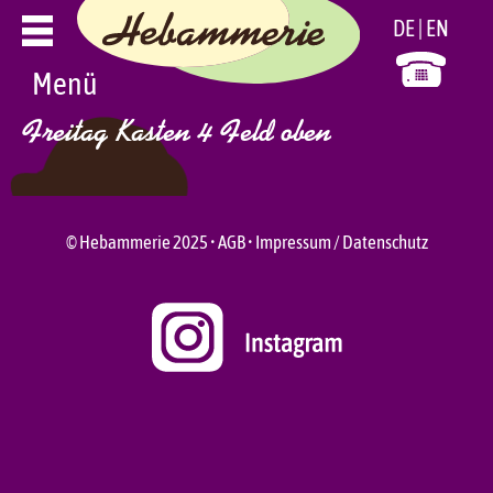
Zum
DE
EN
Inhalt
springen
Menü
Freitag Kasten 4 Feld oben
© Hebammerie 2025 •
AGB
•
Impressum / Datenschutz