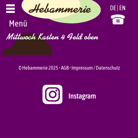
Zum
DE
EN
Inhalt
springen
Menü
Mittwoch Kasten 4 Feld oben
© Hebammerie 2025 •
AGB
•
Impressum / Datenschutz