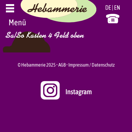
Zum
DE
EN
Inhalt
springen
Menü
Sa/So Kasten 4 Feld oben
© Hebammerie 2025 •
AGB
•
Impressum / Datenschutz